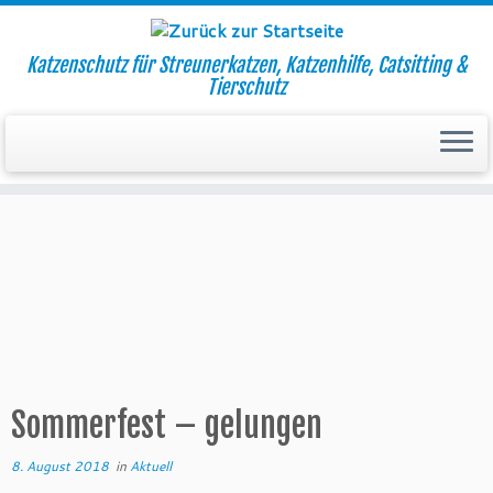
Katzenschutz für Streunerkatzen, Katzenhilfe, Catsitting &
Tierschutz
Zum
Inhalt
Startseite
»
Aktuell
»
Sommerfest – gelungen
springen
Sommerfest – gelungen
8. August 2018
in
Aktuell