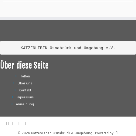
KATZENLEBEN Osnabrück und Umgebung e.V.
Über diese Seite
Helfen
Über uns
Kontakt
Impressum
Anmeldung
·
© 2026
KatzenLeben Osnabrück & Umgebung
·
Powered by
·