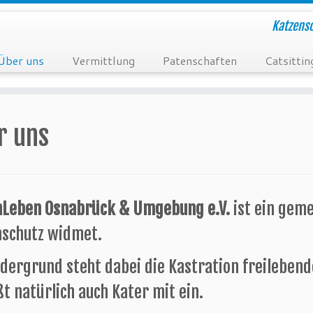
Katzensc
Über uns
Vermittlung
Patenschaften
Catsittin
r uns
nLeben Osnabrück & Umgebung e.V.
ist ein geme
nschutz widmet.
dergrund steht dabei die Kastration freilebend
ßt natürlich auch Kater mit ein.