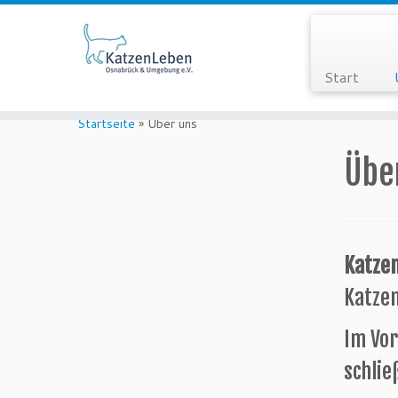
Start
Zum
Inhalt
Startseite
»
Über uns
springen
Übe
Katze
Katze
Im Vor
schlie