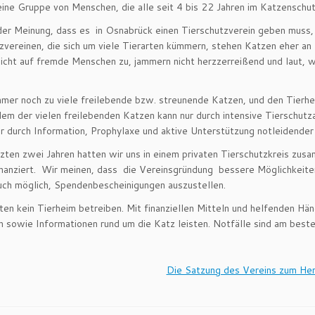
eine Gruppe von Menschen, die alle seit 4 bis 22 Jahren im Katzenschutz
der Meinung, dass es in Osnabrück einen Tierschutzverein geben muss
zvereinen, die sich um viele Tierarten kümmern, stehen Katzen eher an
icht auf fremde Menschen zu, jammern nicht herzzerreißend und laut,
mmer noch zu viele freilebende bzw. streunende Katzen, und den Tierhe
em der vielen freilebenden Katzen kann nur durch intensive Tierschutz
r durch Information, Prophylaxe und aktive Unterstützung notleidende
tzten zwei Jahren hatten wir uns in einem privaten Tierschutzkreis zu
inanziert. Wir meinen, dass die Vereinsgründung bessere Möglichkeiten 
uch möglich, Spendenbescheinigungen auszustellen.
en kein Tierheim betreiben. Mit finanziellen Mitteln und helfenden Hä
n sowie Informationen rund um die Katz leisten. Notfälle sind am best
Die Satzung des Vereins zum Her