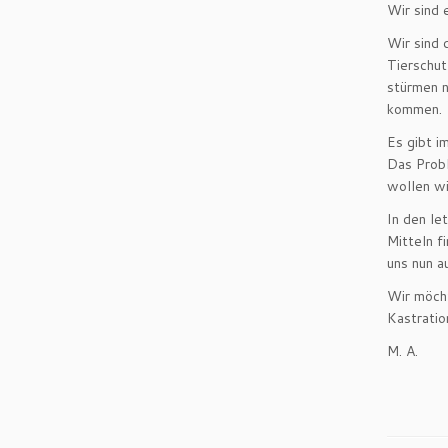
Wir sind 
Wir sind 
Tierschut
stürmen n
kommen.
Es gibt i
Das Probl
wollen wi
In den le
Mitteln f
uns nun a
Wir möcht
Kastratio
M. A.