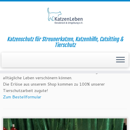
Zum
Katzenschutz für Streunerkatzen, Katzenhilfe, Catsitting &
Inhalt
Startseite
»
Shop
Tierschutz
springen
Shop
Unser Shop enthält einige nützliche kleine (und selbstgemachte!)
Artikel, mit denen Sie sich und Ihren kleinen Lieblingen das
alltägliche Leben verschönern können.
Die Erlöse aus unserem Shop kommen zu 100% unserer
Tierschutzarbeit zugute!
Zum Bestellformular