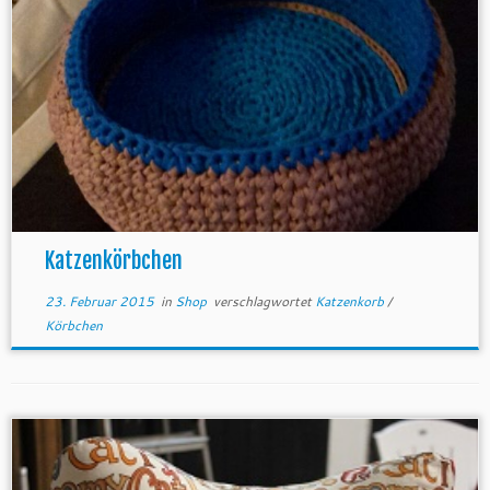
Katzenkörbchen
23. Februar 2015
in
Shop
verschlagwortet
Katzenkorb
/
Körbchen