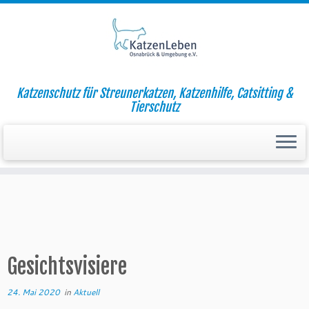
Zum
Katzenschutz für Streunerkatzen, Katzenhilfe, Catsitting &
Inhalt
Startseite
»
Aktuell
»
Gesichtsvisiere
Tierschutz
springen
Gesichtsvisiere
24. Mai 2020
in
Aktuell