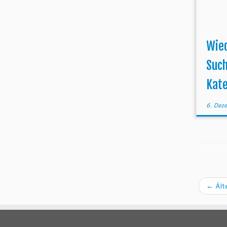
Wie
Suc
Kat
6. Dez
←
Ält