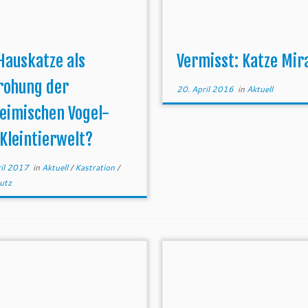
Hauskatze als
Vermisst: Katze Mir
rohung der
20. April 2016
in
Aktuell
eimischen Vogel-
Kleintierwelt?
ril 2017
in
Aktuell
/
Kastration
/
utz