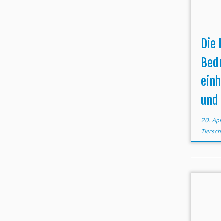
Die 
Bed
einh
und 
20. Ap
Tiersch