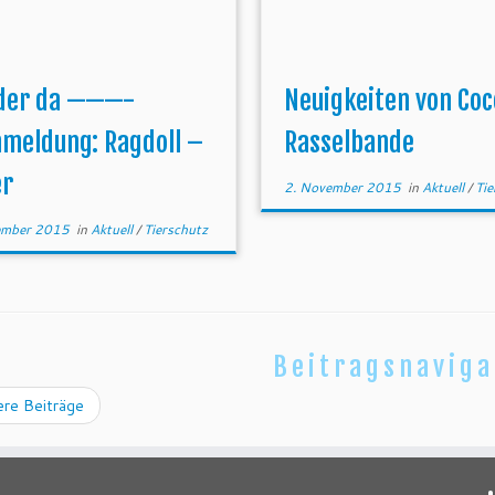
der da ———-
Neuigkeiten von Coc
hmeldung: Ragdoll –
Rasselbande
er
2. November 2015
in
Aktuell
/
Tie
ember 2015
in
Aktuell
/
Tierschutz
Beitragsnaviga
ere Beiträge