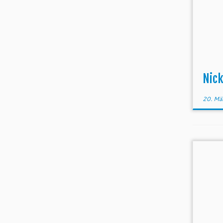
Nic
20. Mä