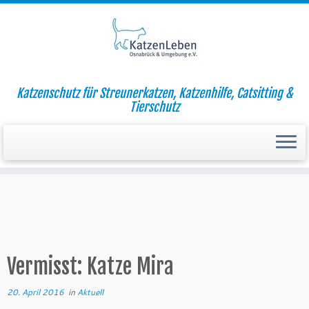
Zum
Katzenschutz für Streunerkatzen, Katzenhilfe, Catsitting &
Inhalt
Startseite
»
Aktuell
»
Vermisst: Katze Mira
Tierschutz
springen
Vermisst: Katze Mira
20. April 2016
in
Aktuell