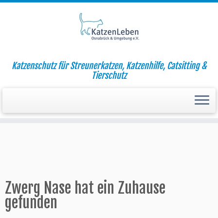
Zum
Katzenschutz für Streunerkatzen, Katzenhilfe, Catsitting &
Inhalt
Startseite
»
Aktuell
»
Zwerg Nase hat ein Zuhause gefunden
Tierschutz
springen
Zwerg Nase hat ein Zuhause
gefunden