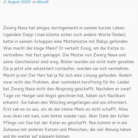
2. August 2020
in
Aktuell
Zwerg Nase hat einiges durchgemacht in seinem kurzen Leben.
Irgendein Depp ( man könnte sicher noch andere Worte finden)
hatte in seinem Schuppen eine Mutterkatze mit Babys gefunden.
Was macht der kluge Mann? Er verteilt Essig, um die Katze zu
vertreiben. Hat fast geklappt. Die Mutter von Zwerg Nase und
seine Geschwister sind weg. Bisher wurden sie nicht mehr gesehen.
Da ja jetzt alle unkastriert rumlaufen, werden sie sich vermehren.
Macht ja nix! Der Herr hat ja für sich eine Lösung gefunden. Ändert
zwar nicht das Problem, aber zumindest kurzfristig für ihn. Leider
hat Zwerg Nase nicht den Absprung geschafft. Nachdem er zwei!
Tage vor Hunger und Angst geschrien hat, haben sich Nachbarn
erbarmt. Sie haben den Winzling eingefangen und uns informiert.
Erst sah es so aus, als ob der kleine Mann es nicht schafft. Alles
was oben rein kam, kam hinten wieder raus. Aber Dank der tollen
Pflege von Ilse hat der Kater es geschafft. Nun kommt er in ein
Zuhause mit anderen Katzen und Menschen, die viel Ahnung haben
und ihn weiter auf päppeln können.