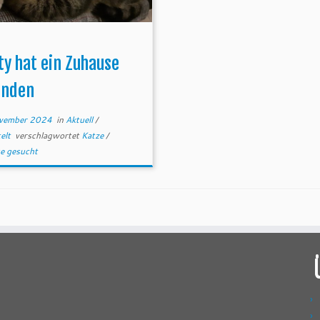
y hat ein Zuhause
unden
vember 2024
in
Aktuell
/
telt
verschlagwortet
Katze
/
e gesucht