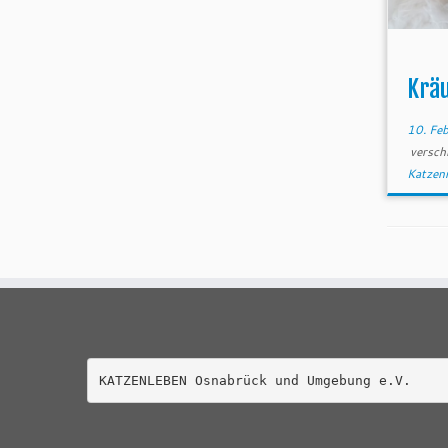
Krä
10. Fe
versch
Katzen
KATZENLEBEN Osnabrück und Umgebung e.V.