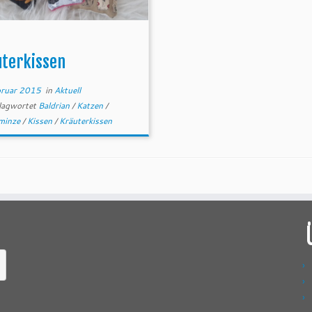
uterkissen
bruar 2015
in
Aktuell
lagwortet
Baldrian
/
Katzen
/
minze
/
Kissen
/
Kräuterkissen