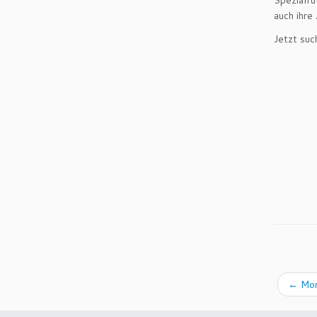
Spezialfu
auch ihre
Jetzt suc
←
Mon