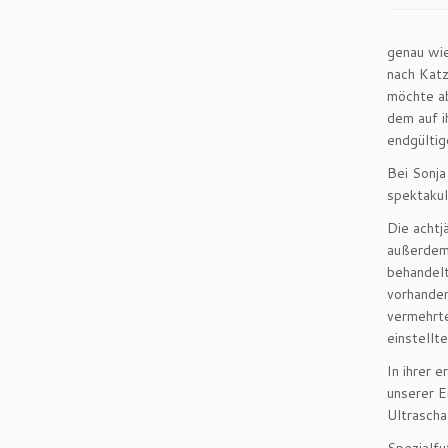
genau wie
nach Katz
möchte ab
dem auf i
endgülti
Bei Sonja
spektakul
Die achtj
außerdem 
behandelt
vorhanden
vermehrte
einstellte
In ihrer 
unserer E
Ultrascha