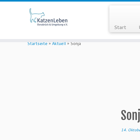
Start
Zum
Inhalt
Startseite
»
Aktuell
»
Sonja
springen
Son
14. Oktob