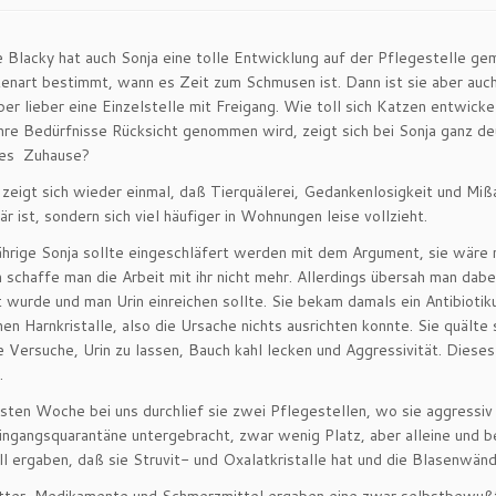
 Blacky hat auch Sonja eine tolle Entwicklung auf der Pflegestelle gem
enart bestimmt, wann es Zeit zum Schmusen ist. Dann ist sie aber au
er lieber eine Einzelstelle mit Freigang. Wie toll sich Katzen entwic
hre Bedürfnisse Rücksicht genommen wird, zeigt sich bei Sonja ganz deut
ges Zuhause?
 zeigt sich wieder einmal, daß Tierquälerei, Gedankenlosigkeit und Miß
är ist, sondern sich viel häufiger in Wohnungen leise vollzieht.
ährige Sonja sollte eingeschläfert werden mit dem Argument, sie wäre 
schaffe man die Arbeit mit ihr nicht mehr. Allerdings übersah man dabe
 wurde und man Urin einreichen sollte. Sie bekam damals ein Antibiot
en Harnkristalle, also die Ursache nichts ausrichten konnte. Sie quälte s
 Versuche, Urin zu lassen, Bauch kahl lecken und Aggressivität. Dieses
.
ersten Woche bei uns durchlief sie zwei Pflegestellen, wo sie aggress
ingangsquarantäne untergebracht, zwar wenig Platz, aber alleine und b
ll ergaben, daß sie Struvit- und Oxalatkristalle hat und die Blasenwän