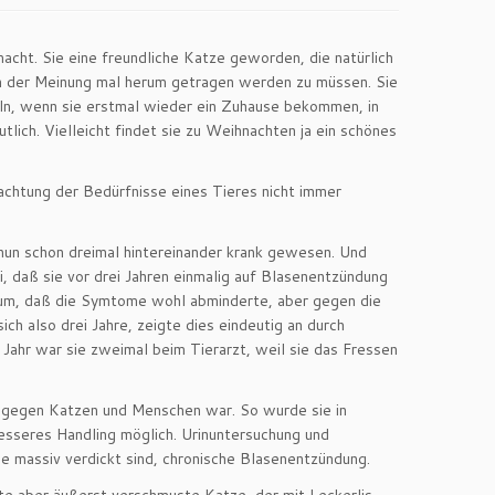
acht. Sie eine freundliche Katze geworden, die natürlich
ch der Meinung mal herum getragen werden zu müssen. Sie
keln, wenn sie erstmal wieder ein Zuhause bekommen, in
lich. Vielleicht findet sie zu Weihnachten ja ein schönes
achtung der Bedürfnisse eines Tieres nicht immer
nun schon dreimal hintereinander krank gewesen. Und
i, daß sie vor drei Jahren einmalig auf Blasenentzündung
ikum, daß die Symtome wohl abminderte, aber gegen die
ich also drei Jahre, zeigte dies eindeutig an durch
 Jahr war sie zweimal beim Tierarzt, weil sie das Fressen
iv gegen Katzen und Menschen war. So wurde sie in
esseres Handling möglich. Urinuntersuchung und
de massiv verdickt sind, chronische Blasenentzündung.