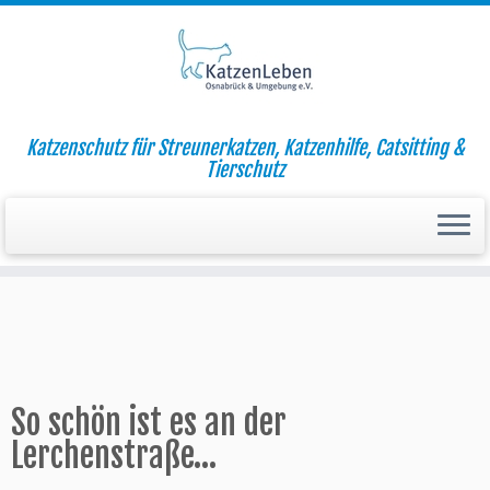
Zum
Katzenschutz für Streunerkatzen, Katzenhilfe, Catsitting &
Inhalt
Startseite
»
Aktuell
»
So schön ist es an der Lerchenstraße…
Tierschutz
springen
So schön ist es an der
Lerchenstraße…