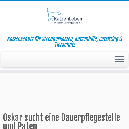
Zum
Katzenschutz für Streunerkatzen, Katzenhilfe, Catsitting &
Inhalt
Startseite
»
Aktuell
»
Oskar sucht eine Dauerpflegestelle und
Tierschutz
springen
Paten
Oskar sucht eine Dauerpflegestelle
und Paten