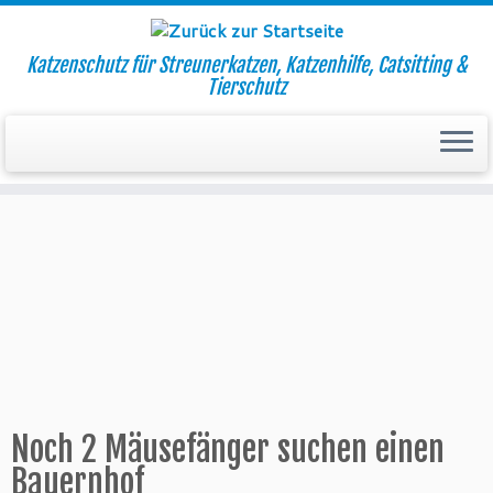
Katzenschutz für Streunerkatzen, Katzenhilfe, Catsitting &
Tierschutz
Zum
Inhalt
Startseite
»
Aktuell
»
Aktionen
»
Noch 2 Mäusefänger suchen einen
springen
Bauernhof
Noch 2 Mäusefänger suchen einen
Bauernhof