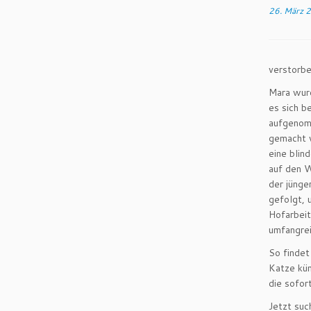
26. März 
verstorb
Mara wurd
es sich b
aufgenomm
gemacht w
eine blin
auf den W
der jünge
gefolgt, 
Hofarbeit
umfangrei
So findet
Katze küm
die sofor
Jetzt suc