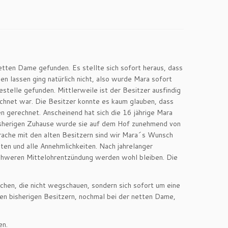
etten Dame gefunden. Es stellte sich sofort heraus, dass
en lassen ging natürlich nicht, also wurde Mara sofort
stelle gefunden. Mittlerweile ist der Besitzer ausfindig
ichnet war. Die Besitzer konnte es kaum glauben, dass
 gerechnet. Anscheinend hat sich die 16 jährige Mara
bisherigen Zuhause wurde sie auf dem Hof zunehmend von
prache mit den alten Besitzern sind wir Mara´s Wunsch
iten und alle Annehmlichkeiten. Nach jahrelanger
 schweren Mittelohrentzündung werden wohl bleiben. Die
schen, die nicht wegschauen, sondern sich sofort um eine
en bisherigen Besitzern, nochmal bei der netten Dame,
en.