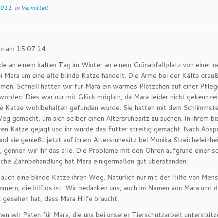
2011
in
Vermittelt
en am 15.07.14.
e an einem kalten Tag im Winter an einem Grünabfallplatz von einer n
ei Mara um eine alte blinde Katze handelt. Die Arme bei der Kälte drauß
en. Schnell hatten wir für Mara ein warmes Plätzchen auf einer Pflege
orden. Dies war nur mit Glück möglich, da Mara leider nicht gekennze
de Katze wohlbehalten gefunden wurde. Sie hatten mit dem Schlimmsten
eg gemacht, um sich selber einen Altersruhesitz zu suchen. In ihrem 
ren Katze gejagt und ihr wurde das Futter streitig gemacht. Nach Abs
und sie genießt jetzt auf ihrem Altersruhesitz bei Monika Streicheleinhe
, gönnen wir ihr das alle. Die Probleme mit den Ohren aufgrund einer
che Zahnbehandlung hat Mara einigermaßen gut überstanden.
 auch eine blinde Katze ihren Weg. Natürlich nur mit der Hilfe von Men
mern, die hilflos ist. Wir bedanken uns, auch im Namen von Mara und d
t gesehen hat, dass Mara Hilfe braucht.
hen wir Paten für Mara, die uns bei unserer Tierschutzarbeit unterstütz