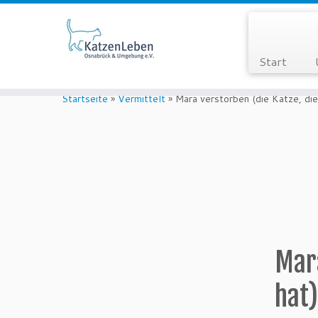
Start
Zum
Inhalt
Startseite
»
Vermittelt
»
Mara verstorben (die Katze, di
springen
Mara
hat)