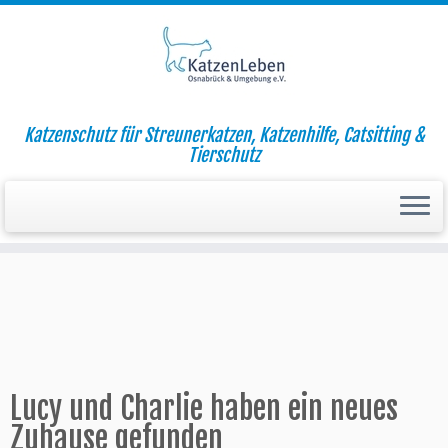
Zum
Katzenschutz für Streunerkatzen, Katzenhilfe, Catsitting &
Inhalt
Startseite
»
Aktuell
»
Lucy und Charlie haben ein neues Zuhause
Tierschutz
springen
gefunden
Lucy und Charlie haben ein neues
Zuhause gefunden