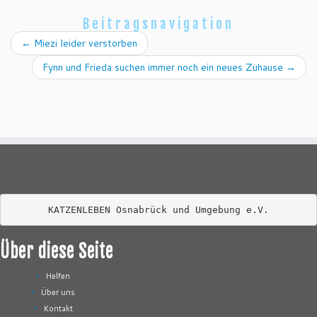
Beitragsnavigation
←
Miezi leider verstorben
Fynn und Frieda suchen immer noch ein neues Zuhause
→
KATZENLEBEN Osnabrück und Umgebung e.V.
Über diese Seite
Helfen
Über uns
Kontakt