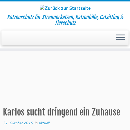
Katzenschutz für Streunerkatzen, Katzenhilfe, Catsitting &
Tierschutz
Zum
Inhalt
Startseite
»
Aktuell
»
Karlos sucht dringend ein Zuhause
springen
Karlos sucht dringend ein Zuhause
31. Oktober 2016
in
Aktuell