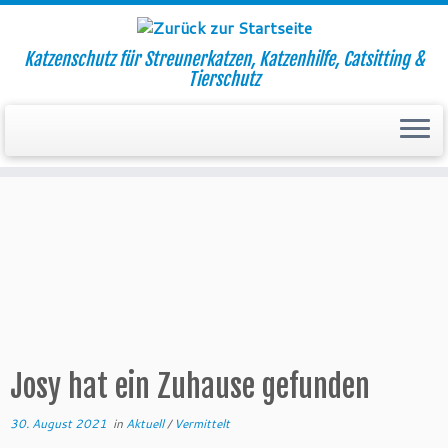
Katzenschutz für Streunerkatzen, Katzenhilfe, Catsitting &
Tierschutz
Zum
Inhalt
Startseite
»
Aktuell
»
Josy hat ein Zuhause gefunden
springen
Josy hat ein Zuhause gefunden
30. August 2021
in
Aktuell
/
Vermittelt