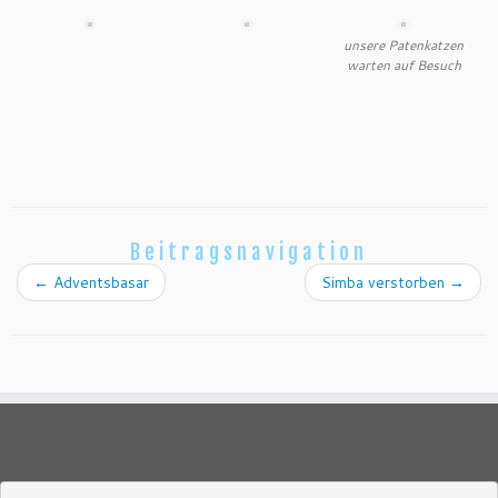
unsere Patenkatzen
warten auf Besuch
Beitragsnavigation
←
Adventsbasar
Simba verstorben
→