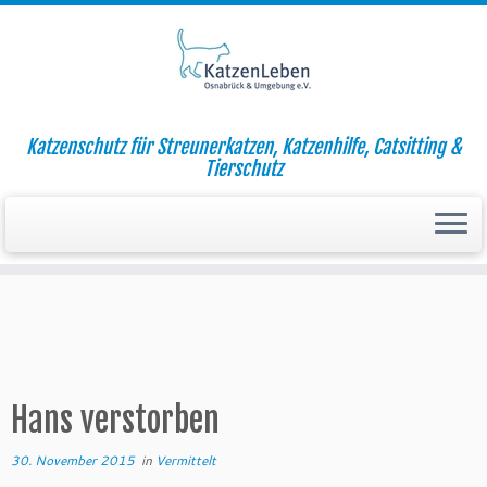
Zum
Katzenschutz für Streunerkatzen, Katzenhilfe, Catsitting &
Inhalt
Startseite
»
Vermittelt
»
Hans verstorben
Tierschutz
springen
Hans verstorben
30. November 2015
in
Vermittelt