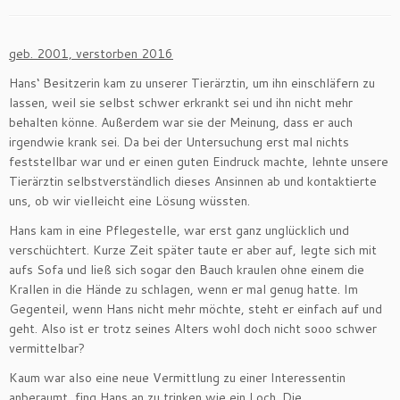
geb. 2001, verstorben 2016
Hans‘ Besitzerin kam zu unserer Tierärztin, um ihn einschläfern zu
lassen, weil sie selbst schwer erkrankt sei und ihn nicht mehr
behalten könne. Außerdem war sie der Meinung, dass er auch
irgendwie krank sei. Da bei der Untersuchung erst mal nichts
feststellbar war und er einen guten Eindruck machte, lehnte unsere
Tierärztin selbstverständlich dieses Ansinnen ab und kontaktierte
uns, ob wir vielleicht eine Lösung wüssten.
Hans kam in eine Pflegestelle, war erst ganz unglücklich und
verschüchtert. Kurze Zeit später taute er aber auf, legte sich mit
aufs Sofa und ließ sich sogar den Bauch kraulen ohne einem die
Krallen in die Hände zu schlagen, wenn er mal genug hatte. Im
Gegenteil, wenn Hans nicht mehr möchte, steht er einfach auf und
geht. Also ist er trotz seines Alters wohl doch nicht sooo schwer
vermittelbar?
Kaum war also eine neue Vermittlung zu einer Interessentin
anberaumt, fing Hans an zu trinken wie ein Loch. Die