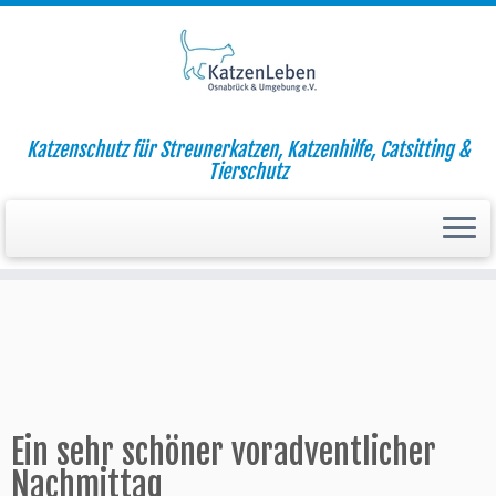
Zum
Katzenschutz für Streunerkatzen, Katzenhilfe, Catsitting &
Inhalt
Startseite
»
Aktuell
»
Aktionen
»
Ein sehr schöner voradventlicher
Tierschutz
springen
Nachmittag
Ein sehr schöner voradventlicher
Nachmittag