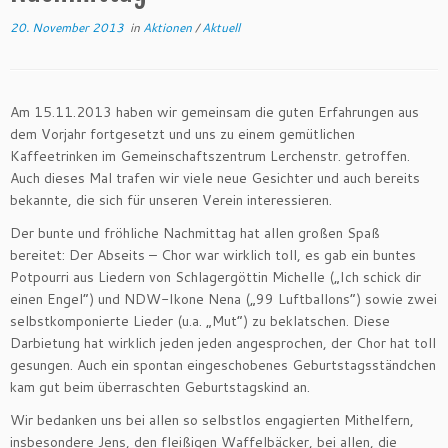
20. November 2013
in
Aktionen
/
Aktuell
Am 15.11.2013 haben wir gemeinsam die guten Erfahrungen aus
dem Vorjahr fortgesetzt und uns zu einem gemütlichen
Kaffeetrinken im Gemeinschaftszentrum Lerchenstr. getroffen.
Auch dieses Mal trafen wir viele neue Gesichter und auch bereits
bekannte, die sich für unseren Verein interessieren.
Der bunte und fröhliche Nachmittag hat allen großen Spaß
bereitet: Der Abseits – Chor war wirklich toll, es gab ein buntes
Potpourri aus Liedern von Schlagergöttin Michelle („Ich schick dir
einen Engel“) und NDW-Ikone Nena („99 Luftballons“) sowie zwei
selbstkomponierte Lieder (u.a. „Mut“) zu beklatschen. Diese
Darbietung hat wirklich jeden jeden angesprochen, der Chor hat toll
gesungen. Auch ein spontan eingeschobenes Geburtstagsständchen
kam gut beim überraschten Geburtstagskind an.
Wir bedanken uns bei allen so selbstlos engagierten Mithelfern,
insbesondere Jens, den fleißigen Waffelbäcker, bei allen, die