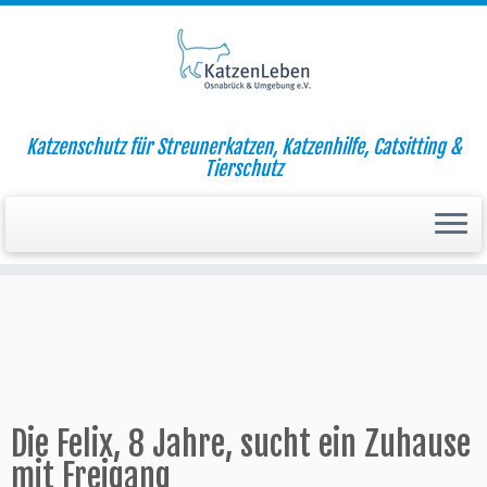
Zum
Katzenschutz für Streunerkatzen, Katzenhilfe, Catsitting &
Inhalt
Startseite
»
Aktuell
»
Die Felix, 8 Jahre, sucht ein Zuhause mit
Tierschutz
springen
Freigang
Die Felix, 8 Jahre, sucht ein Zuhause
mit Freigang