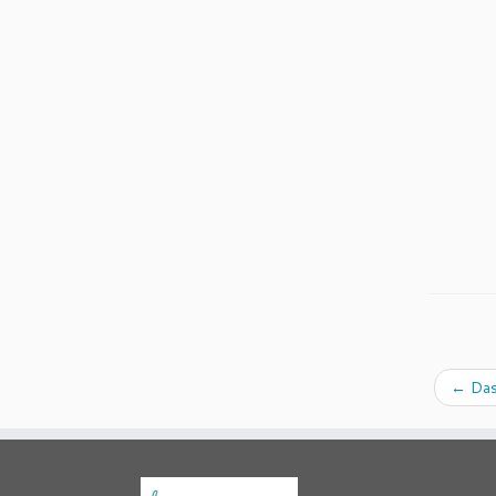
←
Das 