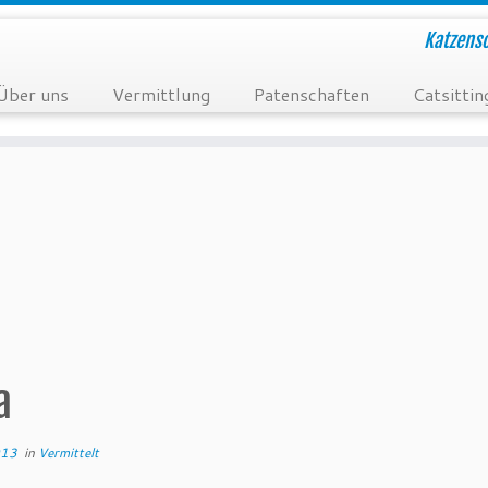
Katzensc
Über uns
Vermittlung
Patenschaften
Catsittin
a
013
in
Vermittelt