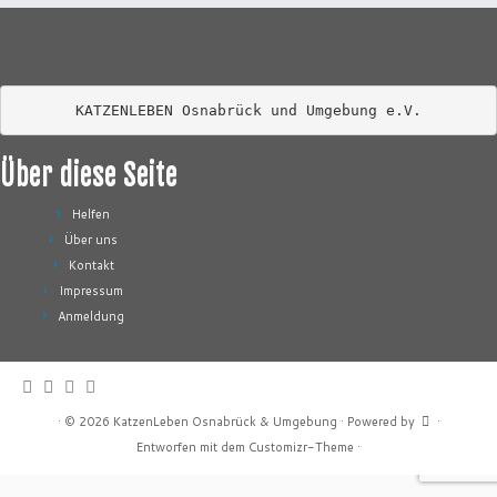
KATZENLEBEN Osnabrück und Umgebung e.V.
Über diese Seite
Helfen
Über uns
Kontakt
Impressum
Anmeldung
·
© 2026
KatzenLeben Osnabrück & Umgebung
·
Powered by
·
Entworfen mit dem
Customizr-Theme
·