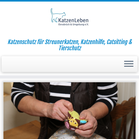
Zum
Katzenschutz für Streunerkatzen, Katzenhilfe, Catsitting &
Inhalt
Startseite
»
2013
»
Oktober
»
08
Tierschutz
springen
Tägliche Archive:
8. Oktober 2013