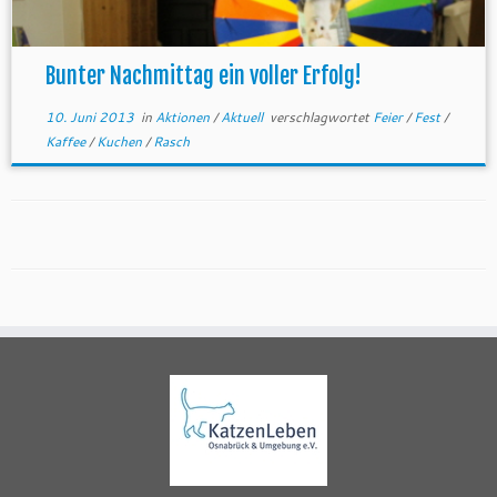
Bunter Nachmittag ein voller Erfolg!
10. Juni 2013
in
Aktionen
/
Aktuell
verschlagwortet
Feier
/
Fest
/
Kaffee
/
Kuchen
/
Rasch