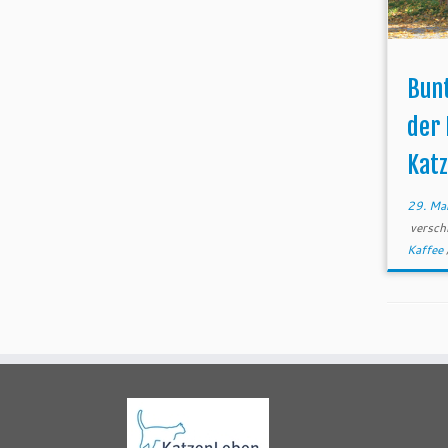
Bun
der
Kat
29. Ma
versch
Kaffee