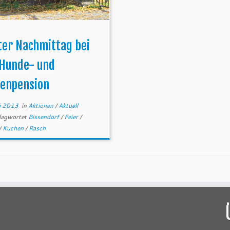
ter Nachmittag bei
 Hunde- und
zenpension
i 2013
in
Aktionen
/
Aktuell
lagwortet
Bissendorf
/
Feier
/
/
Kuchen
/
Rasch