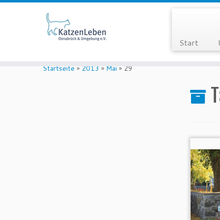
Start
Zum
Inhalt
Startseite
»
2013
»
Mai
»
29
springen
T